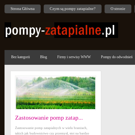
Strona Główna
Czym są pompy zatapialne?
O stronie
Bez kategorii
Blog
Firmy i serwisy WWW
Pompy do odwodnień
Zastosowanie pomp zatap...
Zastosowanie pomp zatapialnych w wielu branżach,
takich jak budownictwo czy przemysł, stoi na bardzo