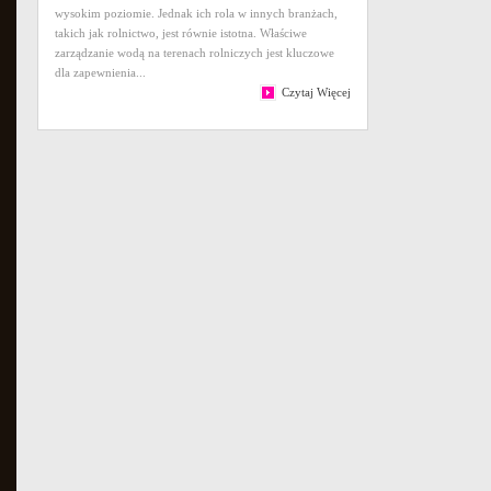
wysokim poziomie. Jednak ich rola w innych branżach,
takich jak rolnictwo, jest równie istotna. Właściwe
zarządzanie wodą na terenach rolniczych jest kluczowe
dla zapewnienia...
Czytaj Więcej