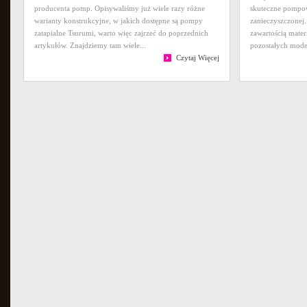
producenta pomp. Opisywaliśmy już wiele razy różne
skuteczne pompow
warianty konstrukcyjne, w jakich dostępne są pompy
zanieczyszczonej
zatapialne Tsurumi, warto więc zajrzeć do poprzednich
zawartością mate
artykułów. Znajdziemy tam wiele...
pozostałych mode
Czytaj Więcej