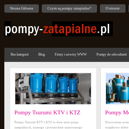
Strona Główna
Czym są pompy zatapialne?
O stronie
Bez kategorii
Blog
Firmy i serwisy WWW
Pompy do odwodnień
Pompy Tsurumi KTV i KTZ
Pompy Mo
Pompy Tsurumi KTV i KTZ to dwie serie pomp
Nowoczesne pomp
zatapialnych, znanego i powszechnie szanowanego
wyjątkowo dobre 