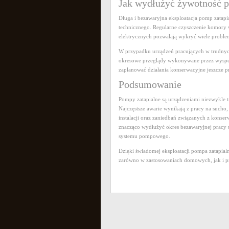
Jak wydłużyć żywotność p
Długa i bezawaryjna eksploatacja pomp zatapi
technicznego. Regularne czyszczenie komory 
elektrycznych pozwalają wykryć wiele probl
W przypadku urządzeń pracujących w trudny
okresowe przeglądy wykonywane przez wyspecj
zaplanować działania konserwacyjne jeszcze p
Podsumowanie
Pompy zatapialne są urządzeniami niezwykle t
Najczęstsze awarie wynikają z pracy na sucho
instalacji oraz zaniedbań związanych z konser
znacząco wydłużyć okres bezawaryjnej pracy 
systemu pompowego.
Dzięki świadomej eksploatacji pompa zatapial
zarówno w zastosowaniach domowych, jak i 