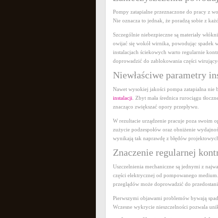
Pompy zatapialne przeznaczone do pracy z wod
Nie oznacza to jednak, że poradzą sobie z ka
Szczególnie niebezpieczne są materiały włókn
owijać się wokół wirnika, powodując spadek wy
instalacjach ściekowych warto regularnie ko
doprowadzić do zablokowania części wirujący
Niewłaściwe parametry ins
Nawet wysokiej jakości pompa zatapialna nie 
instalacji
. Zbyt mała średnica rurociągu tłoc
znacząco zwiększać opory przepływu.
W rezultacie urządzenie pracuje poza swoim 
zużycie podzespołów oraz obniżenie wydajno
wynikają tak naprawdę z błędów projektowych 
Znaczenie regularnej kont
Uszczelnienia mechaniczne są jednymi z najw
części elektrycznej od pompowanego medium.
przeglądów może doprowadzić do przedostania 
Pierwszymi objawami problemów bywają spadki
Wczesne wykrycie nieszczelności pozwala uni