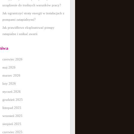
urządzenie do trudnych warunków pracy?
Jak ograniczyć straty energii w instalacjach z
pompami zatapialnymi?
Jak prawidłowo eksploatować pompy
zatapialne i unikać awarii
hiwa
czerwiec 2026
maj 2026
marzec 2026
luty 2026
styczeń 2026
grudzień 2025
listopad 2025
wrzesień 2025
sierpień 2025
czerwiec 2025