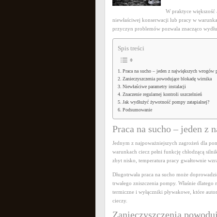
W praktyce większość 
niewłaściwej konserwacji lub pracy w warunk
przyczyn problemów pozwala znacząco wydłuż
Spis treści
Praca na sucho – jeden z największych wrogów
Zanieczyszczenia powodujące blokadę wirnika
Niewłaściwe parametry instalacji
Znaczenie regularnej kontroli uszczelnień
Jak wydłużyć żywotność pompy zatapialnej?
Podsumowanie
Praca na sucho – jeden z
Jednym z najpoważniejszych zagrożeń dla pom
warunkach ciecz pełni funkcję chłodzącą siln
zbyt nisko, temperatura pracy gwałtownie wzra
Długotrwała praca na sucho może doprowadzić
trwałego zniszczenia pompy. Właśnie dlatego 
termiczne i wyłączniki pływakowe, które aut
cieczy.
Zanieczyszczenia powoduj