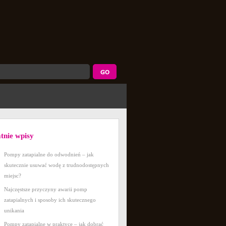
atnie wpisy
Pompy zatapialne do odwodnień – jak
skutecznie usuwać wodę z trudnodostępnych
miejsc?
Najczęstsze przyczyny awarii pomp
zatapialnych i sposoby ich skutecznego
unikania
Pompy zatapialne w praktyce – jak dobrać