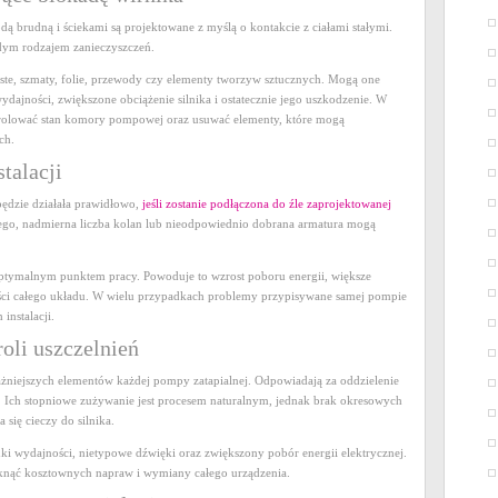
ą brudną i ściekami są projektowane z myślą o kontakcie z ciałami stałymi.
żdym rodzajem zanieczyszczeń.
iste, szmaty, folie, przewody czy elementy tworzyw sztucznych. Mogą one
dajności, zwiększone obciążenie silnika i ostatecznie jego uszkodzenie. W
ntrolować stan komory pompowej oraz usuwać elementy, które mogą
ch.
talacji
będzie działała prawidłowo,
jeśli zostanie podłączona do źle zaprojektowanej
znego, nadmierna liczba kolan lub nieodpowiednio dobrana armatura mogą
optymalnym punktem pracy. Powoduje to wzrost poboru energii, większe
ści całego układu. W wielu przypadkach problemy przypisywane samej pompie
instalacji.
roli uszczelnień
ażniejszych elementów każdej pompy zatapialnej. Odpowiadają za oddzielenie
 Ich stopniowe zużywanie jest procesem naturalnym, jednak brak okresowych
się cieczy do silnika.
 wydajności, nietypowe dźwięki oraz zwiększony pobór energii elektrycznej.
knąć kosztownych napraw i wymiany całego urządzenia.