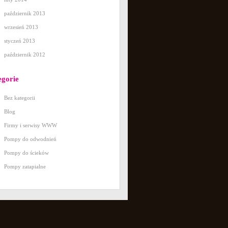
październik 2013
wrzesień 2013
styczeń 2013
październik 2012
egorie
Bez kategorii
Blog
Firmy i serwisy WWW
Pompy do odwodnień
Pompy do ścieków
Pompy zatapialne