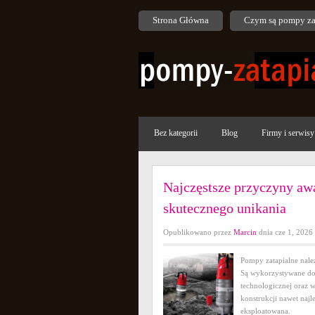
Strona Główna
Czym są pompy za
Bez kategorii
Blog
Firmy i serwi
Najczęstsze przyczyny awa
skutecznego unikania
Opublikowano przez
Marcin
dnia cze 1, 202
Pompy zatapialne nale
Są wykorzystywane do
technologicznej oraz 
konstrukcji nawet najl
eksploatowana.