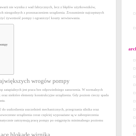
ich
awarii nie wynika z wad fabrycznych, lecz z błędów użytkowników,
skutecznego
ach niezgodnych z przeznaczeniem urządzenia. Zrozumienie najczęstszych
unikania
yć żywotność pompy i ograniczyć koszty serwisowania.
 pompy
arc
 największych wrogów pompy
p zatapialnych jest praca bez odpowiedniego zanurzenia. W normalnych
ik oraz niektóre elementy konstrukcyjne urządzenia. Gdy poziom cieczy spada
sta.
 do uszkodzenia uszczelnień mechanicznych, przegrzania silnika oraz
nowoczesne urządzenia coraz częściej wyposażane są w zabezpieczenia
omatycznie zatrzymują pracę pompy po osiągnięciu minimalnego poziomu
ące blokadę wirnika