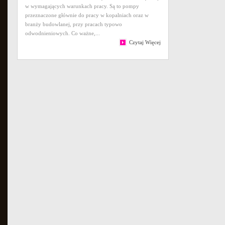
w wymagających warunkach pracy. Są to pompy
przeznaczone głównie do pracy w kopalniach oraz w
branży budowlanej, przy pracach typowo
odwodnieniowych. Co ważne,...
Czytaj Więcej