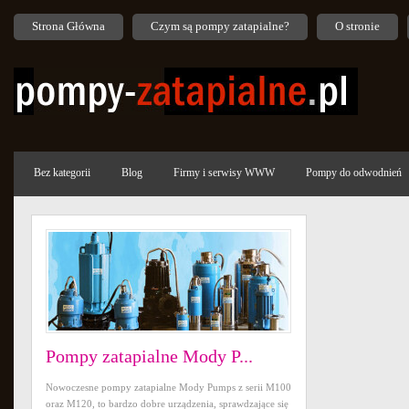
Strona Główna
Czym są pompy zatapialne?
O stronie
Bez kategorii
Blog
Firmy i serwisy WWW
Pompy do odwodnień
Pompy zatapialne Mody P...
Nowoczesne pompy zatapialne Mody Pumps z serii M100
oraz M120, to bardzo dobre urządzenia, sprawdzające się