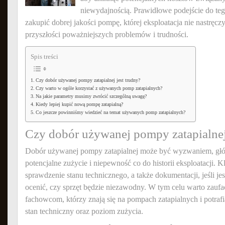
niewydajnością. Prawidłowe podejście do te
zakupić dobrej jakości pompę, której eksploatacja nie nastręcz
przyszłości poważniejszych problemów i trudności.
Spis treści
Czy dobór używanej pompy zatapialnej jest trudny?
Czy warto w ogóle korzystać z używanych pomp zatapialnych?
Na jakie parametry musimy zwrócić szczególną uwagę?
Kiedy lepiej kupić nową pompę zatapialną?
Co jeszcze powinniśmy wiedzieć na temat używanych pomp zatapialnych?
Czy dobór używanej pompy zatapialnej 
Dobór używanej pompy zatapialnej może być wyzwaniem, głów
potencjalne zużycie i niepewność co do historii eksploatacji. 
sprawdzenie stanu technicznego, a także dokumentacji, jeśli je
ocenić, czy sprzęt będzie niezawodny. W tym celu warto zauf
fachowcom, którzy znają się na pompach zatapialnych i potrafią
stan techniczny oraz poziom zużycia.