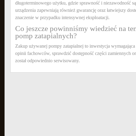
długoterminowego użytku, gdzie sprawność i niezawodność s
urządzenia zapewniają również gwarancję oraz łatwiejszy dost
znaczenie w przypadku intensywnej eksploatacji.
Co jeszcze powinniśmy wiedzieć na t
pomp zatapialnych?
Zakup używanej pompy zatapialnej to inwestycja wymagająca 
opinii fachowców, sprawdzić dostępność części zamiennych ora
został odpowiednio serwisowany.