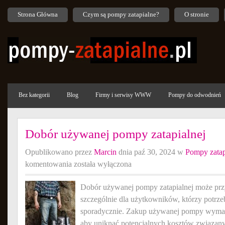
Strona Główna
Czym są pompy zatapialne?
O stronie
Bez kategorii
Blog
Firmy i serwisy WWW
Pompy do odwodnień
Dobór używanej pompy zatapialnej
Opublikowano przez
Marcin
dnia paź 30, 2024 w
Pompy zatap
Dobór
komentowania
została wyłączona
używanej
pompy
Dobór używanej pompy zatapialnej może przy
zatapialnej
szczególnie dla użytkowników, którzy potrzeb
sporadycznie. Zakup używanej pompy wymag
aby uniknąć potencjalnych kosztów związany