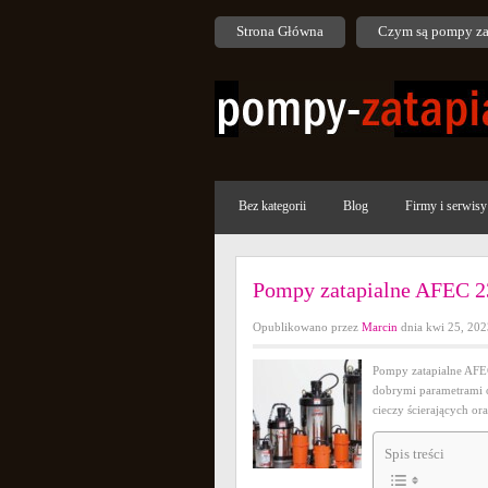
Strona Główna
Czym są pompy za
Bez kategorii
Blog
Firmy i serwi
Pompy zatapialne AFEC 2
Opublikowano przez
Marcin
dnia kwi 25, 20
Pompy zatapialne AFEC
dobrymi parametrami 
cieczy ścierających o
Spis treści