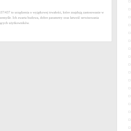
/437 to urządzenia o wyjątkowej trwałości, które znajdują zastosowanie w
zemyśle. Ich zwarta budowa, dobre parametry oraz łatwość serwisowania
jących użytkowników.