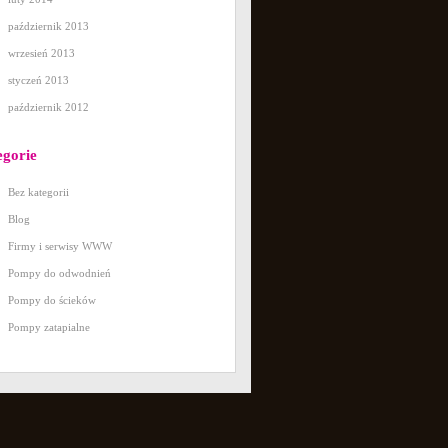
październik 2013
wrzesień 2013
styczeń 2013
październik 2012
egorie
Bez kategorii
Blog
Firmy i serwisy WWW
Pompy do odwodnień
Pompy do ścieków
Pompy zatapialne