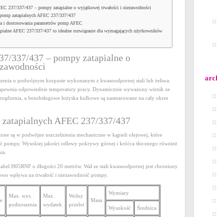
EC 237/337/437 – pompy zatapialne o wyjątkowej trwałości i niezawodności
 pomp zatapialnych AFEC 237/337/437
ia i dostosowania parametrów pomp AFEC
pialne AFEC 237/337/437 to idealne rozwiązanie dla wymagających użytkowników
7/337/437 – pompy zatapialne o
ezawodności
arc
zenia o podwójnym korpusie wykonanym z kwasoodpornej stali lub żeliwa.
zapewnia odpowiednie temperatury pracy. Dynamicznie wyważony wirnik ze
urządzenia, a bezobsługowe łożyska kulkowe są nasmarowane na cały okres
 zatapialnych AFEC 237/337/437
e są w podwójne uszczelnienia mechaniczne w kąpieli olejowej, które
ć pompy. Wysokiej jakości odlewy pokrywy górnej i króćca tłocznego również
ia.
el H05RNF o długości 20 metrów. Wał ze stali kwasoodpornej jest chroniony
tkowo wpływa na trwałość i niezawodność pompy.
Wymiary
Max. wys.
Max.
Wolny
e
Masa
podnoszenia
wydatek
przelot
Wysokość
Średnica