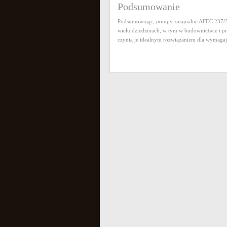
Podsumowanie
Podsumowując, pompy zatapialne AFEC 237/337
wielu dziedzinach, w tym w budownictwie i pr
czynią je idealnym rozwiązaniem dla wymaga