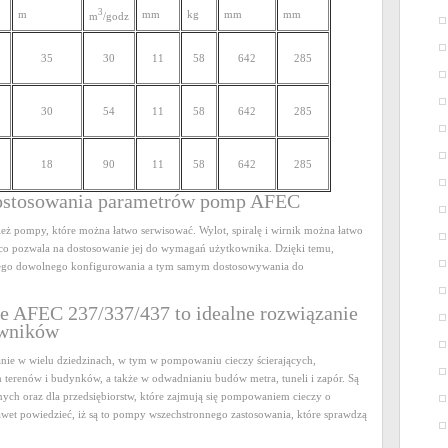
3
m
mm
kg
mm
mm
m
/godz
35
30
11
58
642
285
30
54
11
58
642
285
18
90
11
58
642
285
dostosowania parametrów pomp AFEC
eż pompy, które można łatwo serwisować. Wylot, spiralę i wirnik można łatwo
o pozwala na dostosowanie jej do wymagań użytkownika. Dzięki temu,
jego dowolnego konfigurowania a tym samym dostosowywania do
e AFEC 237/337/437 to idealne rozwiązanie
owników
ie w wielu dziedzinach, w tym w pompowaniu cieczy ścierających,
erenów i budynków, a także w odwadnianiu budów metra, tuneli i zapór. Są
ych oraz dla przedsiębiorstw, które zajmują się pompowaniem cieczy o
wet powiedzieć, iż są to pompy wszechstronnego zastosowania, które sprawdzą