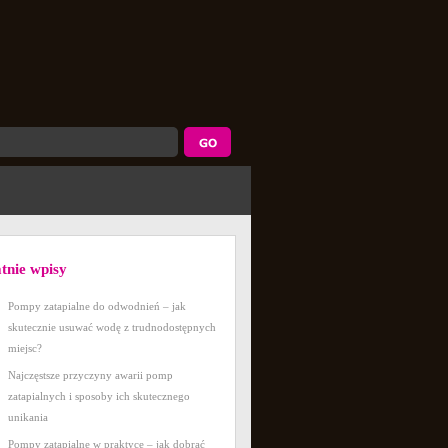
atnie wpisy
Pompy zatapialne do odwodnień – jak
skutecznie usuwać wodę z trudnodostępnych
miejsc?
Najczęstsze przyczyny awarii pomp
zatapialnych i sposoby ich skutecznego
unikania
Pompy zatapialne w praktyce – jak dobrać