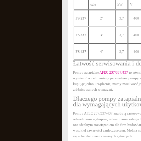
cale
kW
V
FS 237
2″
3,7
400
FS 337
3″
3,7
400
FS 437
4″
3,7
400
Łatwość serwisowania i 
Pompy zatapialne
AFEC 237/337/437
to równi
wymienić w celu zmiany parametrów pompy, c
kupując jedno urządzenie, mamy możliwość 
zróżnicowanych wymagań.
Dlaczego pompy zatapialn
dla wymagających użytk
Pompy AFEC 237/337/437 znajdują zastosowan
odwadnianiu wykopów, odwadnianiu zalanych t
one idealnym rozwiązaniem dla firm budowlan
wysokiej zawartości zanieczyszczeń. Można na
się w bardzo zróżnicowanych sytuacjach.