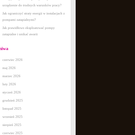
urządzenie do trudnych warunków pracy?
Jak ograniczyć straty energii w instalacjach z
pompami zatapialnymi?
Jak prawidłowo eksploatować pompy
zatapialne i unikać awarii
hiwa
czerwiec 2026
maj 2026
marzec 2026
luty 2026
styczeń 2026
grudzień 2025
listopad 2025
wrzesień 2025
sierpień 2025
czerwiec 2025