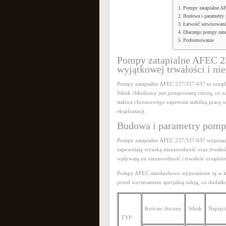
Pompy zatapialne AF
Budowa i parametry
Łatwość serwisowan
Dlaczego pompy zata
Podsumowanie
Pompy zatapialne AFEC 23
wyjątkowej trwałości i ni
Pompy zatapialne AFEC 237/337/437 to urząd
Silnik chłodzony jest pompowaną cieczą, co 
staliwa chromowego zapewnia stabilną pracę 
eksploatacji.
Budowa i parametry pomp
Pompy zatapialne AFEC 237/337/437 wyposażon
zapewniają wysoką niezawodność oraz trwałoś
wpływają na niezawodność i trwałość urządzen
Pompy AFEC standardowo wyposażone są w kab
przed wycieraniem specjalną tuleją, co doda
Króciec tłoczny
Silnik
Napięci
TYP