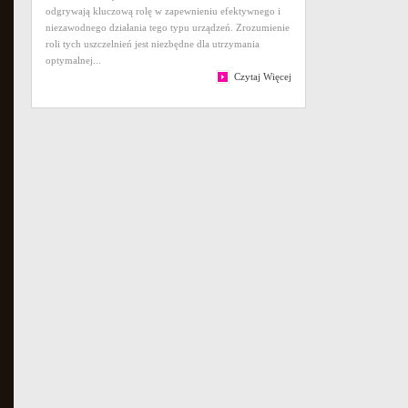
odgrywają kluczową rolę w zapewnieniu efektywnego i
niezawodnego działania tego typu urządzeń. Zrozumienie
roli tych uszczelnień jest niezbędne dla utrzymania
optymalnej...
Czytaj Więcej