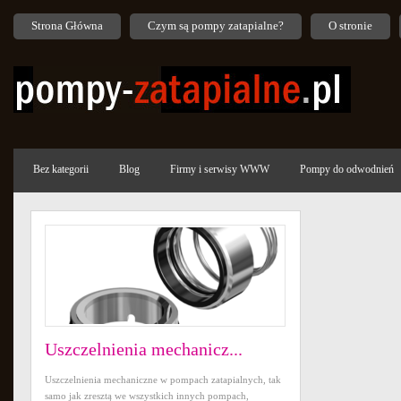
Strona Główna
Czym są pompy zatapialne?
O stronie
Bez kategorii
Blog
Firmy i serwisy WWW
Pompy do odwodnień
Uszczelnienia mechanicz...
Uszczelnienia mechaniczne w pompach zatapialnych, tak
samo jak zresztą we wszystkich innych pompach,