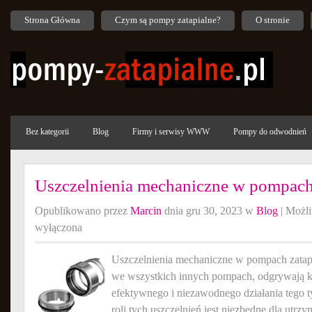
Strona Główna
Czym są pompy zatapialne?
O stronie
Bez kategorii
Blog
Firmy i serwisy WWW
Pompy do odwodnień
Uszczelnienia mechaniczne w pompach 
Opublikowano przez
Marcin
dnia gru 30, 2023 w
Blog
|
Możl
wyłączona
Uszczelnienia mechaniczne w pompach zatapi
we wszystkich innych pompach, odgrywają k
efektywnego i niezawodnego działania tego 
roli tych uszczelnień jest niezbędne dla utr