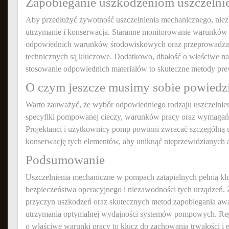
Zapobieganie uszkodzeniom uszczelnie
Aby przedłużyć żywotność uszczelnienia mechanicznego, niezb
utrzymanie i konserwacja. Staranne monitorowanie warunków
odpowiednich warunków środowiskowych oraz przeprowadzan
technicznych są kluczowe. Dodatkowo, dbałość o właściwe nap
stosowanie odpowiednich materiałów to skuteczne metody pr
O czym jeszcze musimy sobie powiedz
Warto zauważyć, że wybór odpowiedniego rodzaju uszczelnie
specyfiki pompowanej cieczy, warunków pracy oraz wymaga
Projektanci i użytkownicy pomp powinni zwracać szczególną 
konserwację tych elementów, aby uniknąć nieprzewidzianych a
Podsumowanie
Uszczelnienia mechaniczne w pompach zatapialnych pełnią k
bezpieczeństwa operacyjnego i niezawodności tych urządzeń. Z
przyczyn uszkodzeń oraz skutecznych metod zapobiegania awa
utrzymania optymalnej wydajności systemów pompowych. Regu
o właściwe warunki pracy to klucz do zachowania trwałości i 